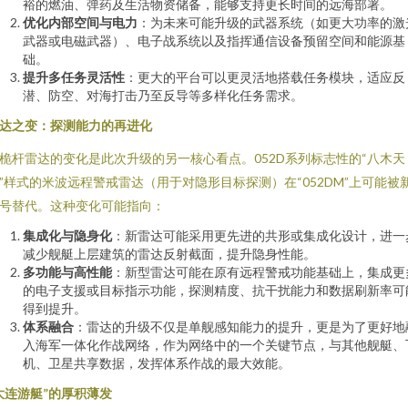
裕的燃油、弹药及生活物资储备，能够支持更长时间的远海部署。
优化内部空间与电力
：为未来可能升级的武器系统（如更大功率的激
武器或电磁武器）、电子战系统以及指挥通信设备预留空间和能源基
础。
提升多任务灵活性
：更大的平台可以更灵活地搭载任务模块，适应反
潜、防空、对海打击乃至反导等多样化任务需求。
达之变：探测能力的再进化
桅杆雷达的变化是此次升级的另一核心看点。052D系列标志性的“八木天
”样式的米波远程警戒雷达（用于对隐形目标探测）在“052DM”上可能被
号替代。这种变化可能指向：
集成化与隐身化
：新雷达可能采用更先进的共形或集成化设计，进一
减少舰艇上层建筑的雷达反射截面，提升隐身性能。
多功能与高性能
：新型雷达可能在原有远程警戒功能基础上，集成更
的电子支援或目标指示功能，探测精度、抗干扰能力和数据刷新率可
得到提升。
体系融合
：雷达的升级不仅是单舰感知能力的提升，更是为了更好地
入海军一体化作战网络，作为网络中的一个关键节点，与其他舰艇、
机、卫星共享数据，发挥体系作战的最大效能。
大连游艇”的厚积薄发