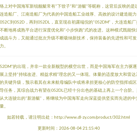
络上对中国海军新锐舰艇常有“下饺子”和“游艇”等昵称，这背后反映的是
连造船厂、江南造船厂为代表的中国造船工业雄厚、高效的设计建造能力
052C到052D，再到052DL，直至现在初露端倪的“052DM”，大连造船厂
不断地将成熟平台进行深度优化和“小步快跑”式的改进。这种模式既能快
成战斗力，又能通过批次升级不断吸纳新技术，保持装备的先进性和可发
力。
052DM”的出现，并非一款全新舰型的横空出世，而是中国海军在主力驱
展上坚持“持续改进、精益求精”理念的又一体现。体量的适度放大和雷达
的关键升级，预示着其在未来航母编队中或将承担更核心的防空指挥或区
导任务，其综合战力有望在052DL已经十分出色的基础上再上一个台阶。
从大连驶出的“新游艇”，将继续为中国海军走向深蓝提供坚实而先进的中
量。
如若转载，请注明出处：http://www.dl-zy.com/product/302.html
更新时间：2026-08-04 21:15:40