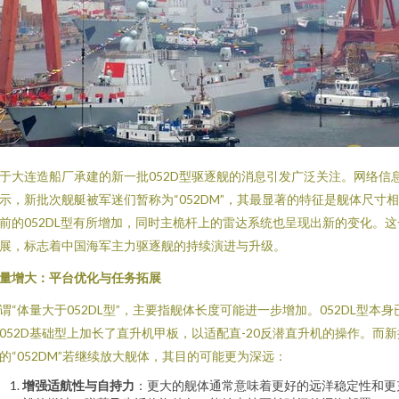
于大连造船厂承建的新一批052D型驱逐舰的消息引发广泛关注。网络信
示，新批次舰艇被军迷们暂称为“052DM”，其最显著的特征是舰体尺寸
前的052DL型有所增加，同时主桅杆上的雷达系统也呈现出新的变化。这
展，标志着中国海军主力驱逐舰的持续演进与升级。
量增大：平台优化与任务拓展
谓“体量大于052DL型”，主要指舰体长度可能进一步增加。052DL型本身
052D基础型上加长了直升机甲板，以适配直-20反潜直升机的操作。而新
的“052DM”若继续放大舰体，其目的可能更为深远：
增强适航性与自持力
：更大的舰体通常意味着更好的远洋稳定性和更