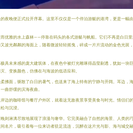
头的夜晚便正式拉开序幕。这里不仅仅是一个停泊游艇的港湾，更是一幅
谧而优雅的水上森林——停靠在码头的各式游艇与帆船。它们不再是白日里
却又波光粼粼的海面上，随着微波轻轻摇曳，碎成一片片流动的金色光斑
那极具未来感的庞大建筑体，在夜色中被灯光雕琢得晶莹剔透，犹如一块
明灭、变换颜色，仿佛在与海波的低语应和。
柔拂面，驱散了白日的暑气，也送来了海上特有的宁静与开阔。耳边，海
了一曲舒缓的滨海夜曲。
在岸边的咖啡馆与餐厅户外区，就着这无敌夜景享受美食与时光。情侣们
放松与沉浸。
夜晚则淋漓尽致地展现了浪漫与奢华。它完美融合了自然的海景、人类的
夜间名片，吸引着每一位来访者驻足流连，沉醉在这片光与影、海与城交