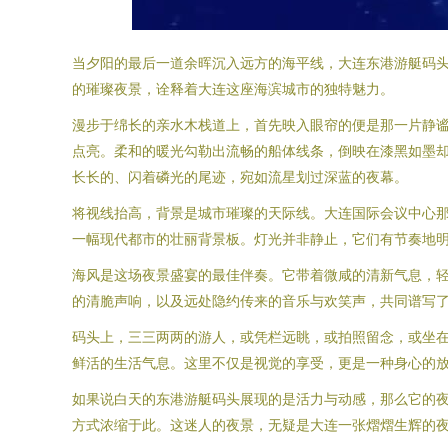
当夕阳的最后一道余晖沉入远方的海平线，大连东港游艇码
的璀璨夜景，诠释着大连这座海滨城市的独特魅力。
漫步于绵长的亲水木栈道上，首先映入眼帘的便是那一片静
点亮。柔和的暖光勾勒出流畅的船体线条，倒映在漆黑如墨
长长的、闪着磷光的尾迹，宛如流星划过深蓝的夜幕。
将视线抬高，背景是城市璀璨的天际线。大连国际会议中心
一幅现代都市的壮丽背景板。灯光并非静止，它们有节奏地
海风是这场夜景盛宴的最佳伴奏。它带着微咸的清新气息，轻
的清脆声响，以及远处隐约传来的音乐与欢笑声，共同谱写
码头上，三三两两的游人，或凭栏远眺，或拍照留念，或坐
鲜活的生活气息。这里不仅是视觉的享受，更是一种身心的
如果说白天的东港游艇码头展现的是活力与动感，那么它的
方式浓缩于此。这迷人的夜景，无疑是大连一张熠熠生辉的