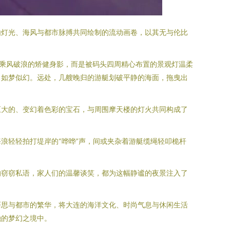
由灯光、海风与都市脉搏共同绘制的流动画卷，以其无与伦比
乘风破浪的矫健身影，而是被码头四周精心布置的景观灯温柔
，如梦似幻。远处，几艘晚归的游艇划破平静的海面，拖曳出
巨大的、变幻着色彩的宝石，与周围摩天楼的灯火共同构成了
浪轻轻拍打堤岸的“哗哗”声，间或夹杂着游艇缆绳轻叩桅杆
的窃窃私语，家人们的温馨谈笑，都为这幅静谧的夜景注入了
巧思与都市的繁华，将大连的海洋文化、时尚气息与休闲生活
融的梦幻之境中。